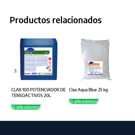
Productos relacionados
CLAX 100 POTENCIADOR DE
Clax Aqua Blue 25 kg
CLA
TENSOACTIVOS 20L
LIT
¡Me interesa!
¡Me interesa!
¡