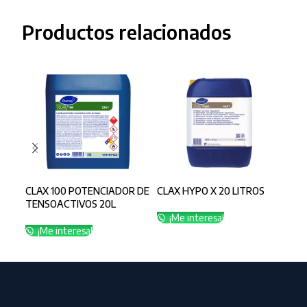
Productos relacionados
CLAX 100 POTENCIADOR DE
CLAX HYPO X 20 LITROS
CLA
TENSOACTIVOS 20L
20 
¡Me interesa!
¡Me interesa!
¡