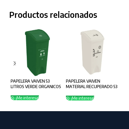
Productos relacionados
PAPELERA VAIVEN 53
PAPELERA VAIVEN
PAP
LITROS VERDE ORGANICOS
MATERIAL RECUPERADO 53
MAT
LITROS BLANCO
LIT
APROVECHABLE
AP
¡Me interesa!
¡Me interesa!
¡