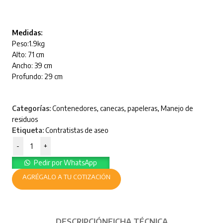
Medidas:
Peso:1.9kg
Alto: 71 cm
Ancho: 39 cm
Profundo: 29 cm
Categorías:
Contenedores, canecas, papeleras
,
Manejo de
residuos
Etiqueta:
Contratistas de aseo
-
+
Pedir por WhatsApp
AGRÉGALO A TU COTIZACIÓN
DESCRIPCIÓN
FICHA TÉCNICA