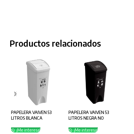
Productos relacionados
PAPELERA VAIVEN 53
PAPELERA VAIVEN 53
PAP
LITROS BLANCA
LITROS NEGRA NO
LIT
RECICLABLE
APROVECHABLE
¡
¡Me interesa!
¡Me interesa!