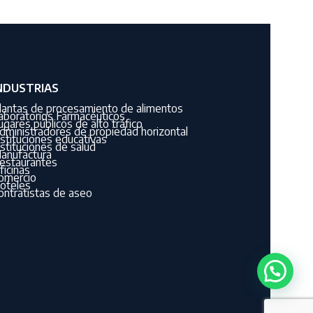
NDUSTRIAS
lantas de procesamiento de alimentos
aboratorios Farmacéuticos
ugares públicos de alto tráfico
dministradores de propiedad horizontal
nstituciones educativas
nstituciones de salud
anufactura
estaurantes
ficinas
omercio
oteles
ontratistas de aseo