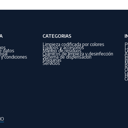
A
CATEGORIAS
I
Limpieza codificada por colores
P
nos
Equipos y accesorios
L
de datos
Manejo de residuos
L
egal
Químicos de limpieza y desinfección
A
y condiciones
Sistema de dispensación
I
Máquinas
I
Servicios
M
R
O
C
H
C
IO