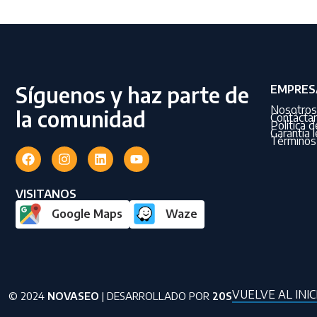
Síguenos y haz parte de
EMPRES
Nosotros
la comunidad
Contácta
Política 
Garantía l
Términos 
VISITANOS
Google Maps
Waze
VUELVE AL INIC
© 2024
NOVASEO
| DESARROLLADO POR
20S