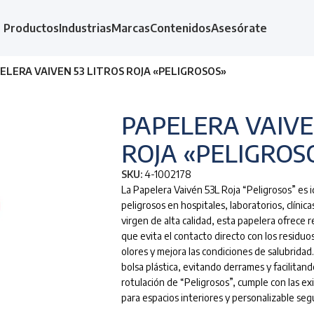
Productos
Industrias
Marcas
Contenidos
Asesórate
ELERA VAIVEN 53 LITROS ROJA «PELIGROSOS»
PAPELERA VAIVE
ROJA «PELIGROS
SKU:
4-1002178
La Papelera Vaivén 53L Roja “Peligrosos” es i
peligrosos en hospitales, laboratorios, clínica
virgen de alta calidad, esta papelera ofrece r
que evita el contacto directo con los residuo
olores y mejora las condiciones de salubridad
bolsa plástica, evitando derrames y facilitando
rotulación de “Peligrosos”, cumple con las e
para espacios interiores y personalizable seg