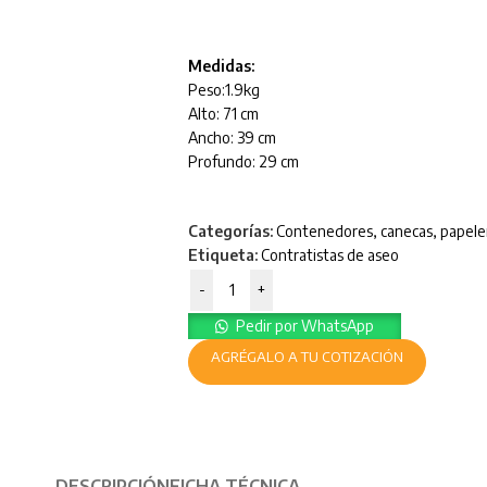
Medidas:
Peso:1.9kg
Alto: 71 cm
Ancho: 39 cm
Profundo: 29 cm
Categorías:
Contenedores, canecas, papele
Etiqueta:
Contratistas de aseo
-
+
Pedir por WhatsApp
AGRÉGALO A TU COTIZACIÓN
DESCRIPCIÓN
FICHA TÉCNICA