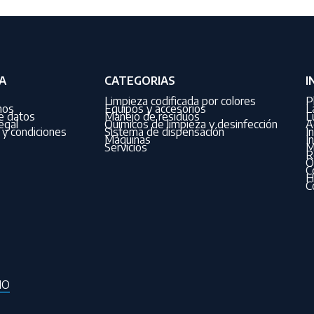
A
CATEGORIAS
I
Limpieza codificada por colores
P
nos
Equipos y accesorios
L
de datos
Manejo de residuos
L
egal
Químicos de limpieza y desinfección
A
y condiciones
Sistema de dispensación
I
Máquinas
I
Servicios
M
R
O
C
H
C
IO