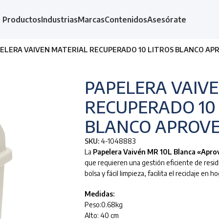
Productos
Industrias
Marcas
Contenidos
Asesórate
ELERA VAIVEN MATERIAL RECUPERADO 10 LITROS BLANCO A
PAPELERA VAIV
RECUPERADO 10 
BLANCO APROV
SKU:
4-1048883
La
Papelera Vaivén MR 10L Blanca «Apro
que requieren una gestión eficiente de residu
bolsa y fácil limpieza, facilita el reciclaje en h
Medidas:
Peso:0.68kg
Alto: 40 cm