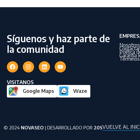
Síguenos y haz parte de
EMPRES
Nosotros
la comunidad
Contácta
Política 
Garantía l
Términos 
VISITANOS
Google Maps
Waze
VUELVE AL INIC
© 2024
NOVASEO
| DESARROLLADO POR
20S