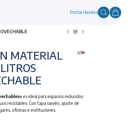
Portal clientes
PROVECHABLE
EN MATERIAL
LITROS
ECHABLE
vechables»
es ideal para espacios reducidos
os reciclables. Con tapa vaivén, ajuste de
ogares, oficinas e instituciones.