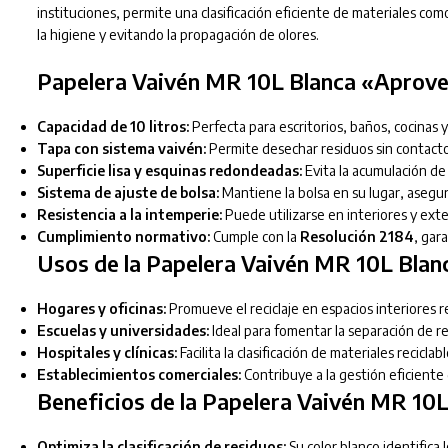
instituciones, permite una clasificación eficiente de materiales como
la higiene y evitando la propagación de olores.
Papelera Vaivén MR 10L Blanca «Aprove
Capacidad de 10 litros:
Perfecta para escritorios, baños, cocinas 
Tapa con sistema vaivén:
Permite desechar residuos sin contacto
Superficie lisa y esquinas redondeadas:
Evita la acumulación de 
Sistema de ajuste de bolsa:
Mantiene la bolsa en su lugar, asegu
Resistencia a la intemperie:
Puede utilizarse en interiores y exte
Cumplimiento normativo:
Cumple con la
Resolución 2184
, gar
Usos de la Papelera Vaivén MR 10L Bla
Hogares y oficinas:
Promueve el reciclaje en espacios interiores r
Escuelas y universidades:
Ideal para fomentar la separación de r
Hospitales y clínicas:
Facilita la clasificación de materiales recicla
Establecimientos comerciales:
Contribuye a la gestión eficiente
Beneficios de la Papelera Vaivén MR 10
Optimiza la clasificación de residuos:
Su color blanco identifica 