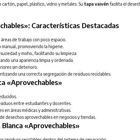
 cartón, papel, plástico, vidrio y metales. Su
tapa vaivén
facilita el dese
chables»: Características Destacadas
y áreas de trabajo con poco espacio.
 manual, promoviendo la higiene.
suciedad y moho, facilitando su limpieza.
rando una apariencia limpia y ordenada.
riores sin deterioro.
antizando una correcta segregación de residuos reciclables.
nca «Aprovechables»
educidos.
esiduos entre estudiantes y docentes.
bles en áreas médicas y administrativas.
 de desechos aprovechables en negocios y tiendas.
L Blanca «Aprovechables»
los residuos reciclables dentro del sistema de separación.