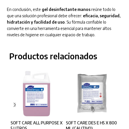
En conclusión, este
gel desinfectante manos
reúne todo lo
que una solución profesional debe ofrecer:
eficacia, seguridad,
hidratación y facilidad de uso
. Su fórmula confiable lo
convierte en una herramienta esencial para mantener altos
niveles de higiene en cualquier espacio de trabajo.
Productos relacionados
SOFT CARE ALL PURPOSE X
SOFT CARE DES E H5 X 800
SOF
5 LITROS
ML (CAUTIVO)
ML