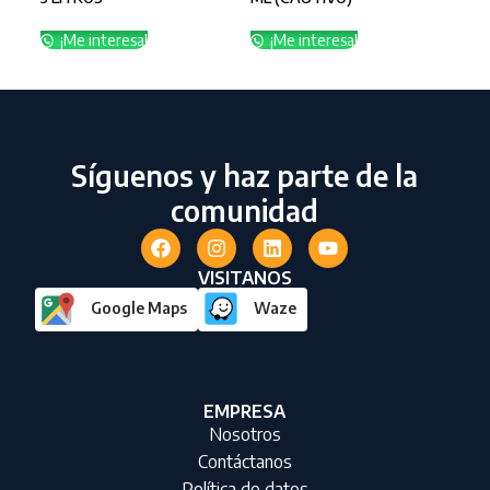
¡Me interesa!
¡Me interesa!
¡
Síguenos y haz parte de la
comunidad
VISITANOS
Google Maps
Waze
EMPRESA
Nosotros
Contáctanos
Política de datos