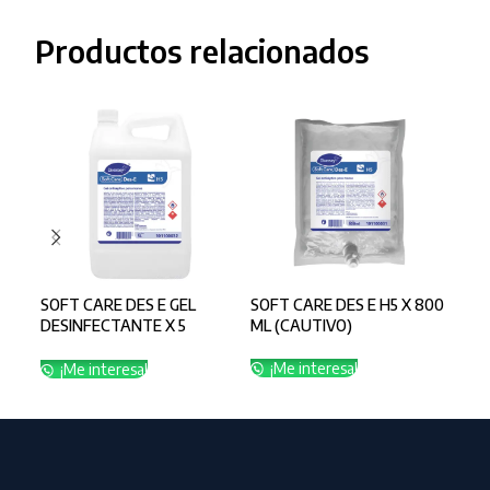
Productos relacionados
SOFT CARE DES E GEL
SOFT CARE DES E H5 X 800
SOF
DESINFECTANTE X 5
ML (CAUTIVO)
ML
LITROS
¡Me interesa!
¡
¡Me interesa!