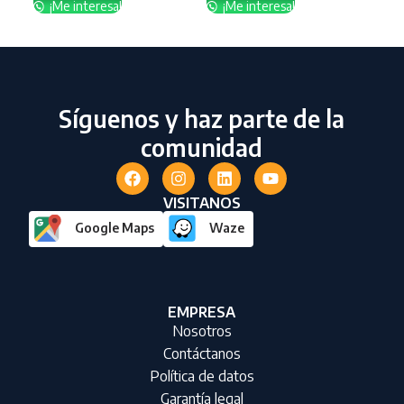
¡Me interesa!
¡Me interesa!
¡
Síguenos y haz parte de la
comunidad
VISITANOS
Google Maps
Waze
EMPRESA
Nosotros
Contáctanos
Política de datos
Garantía legal