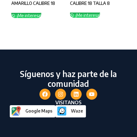
SE
AMARILLO CALIBRE 18
CALIBRE 18 TALLA 8
TALLA 10
¡Me interesa!
¡Me interesa!
GUA
CAL
¡
Síguenos y haz parte de la
comunidad
VISITANOS
Google Maps
Waze