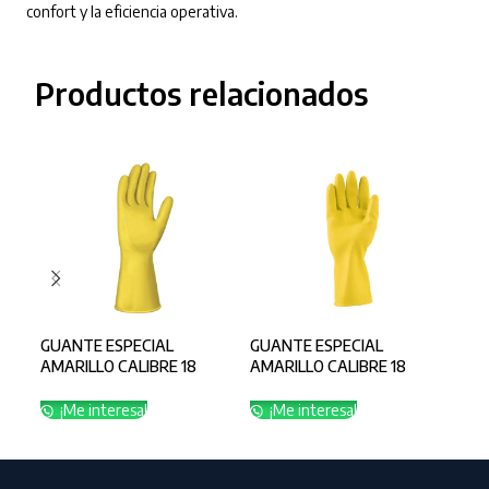
confort y la eficiencia operativa.
Productos relacionados
GUANTE ESPECIAL
GUANTE ESPECIAL
GUA
AMARILLO CALIBRE 18
AMARILLO CALIBRE 18
CAL
TALLA 10
TALLA 7
¡
¡Me interesa!
¡Me interesa!