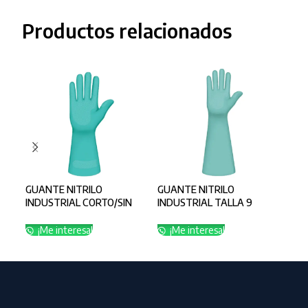
Productos relacionados
GUANTE NITRILO
GUANTE NITRILO
GUA
INDUSTRIAL CORTO/SIN
INDUSTRIAL TALLA 9
IND
FLOCK
CALIBRE 22
CAL
¡Me interesa!
¡Me interesa!
¡