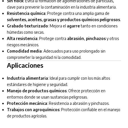
Sin flock
: Evita la formación de aglomeraciones de partículas,
clave para prevenir la contaminación en la industria alimentaria.
Resistencia química
: Protege contra una amplia gama de
solventes, aceites, grasas y productos químicos peligrosos
.
Grabado texturizado
: Mejora el
agarre
tanto en condiciones
húmedas como secas.
Alta resistencia
: Protege contra
abrasión
,
pinchazos
y otros
riesgos mecánicos.
Comodidad media
: Adecuados para uso prolongado sin
comprometer la seguridad ni la comodidad.
Aplicaciones
Industria alimentaria
: Ideal para cumplir con los más altos
estándares de higiene y seguridad.
Manejo de productos químicos
: Ofrece protección en
entornos donde se usan sustancias peligrosas.
Protección mecánica
: Resistencia a abrasión y pinchazos.
Trabajos con agroquímicos
: Protección confiable en el manejo
de productos agrícolas.