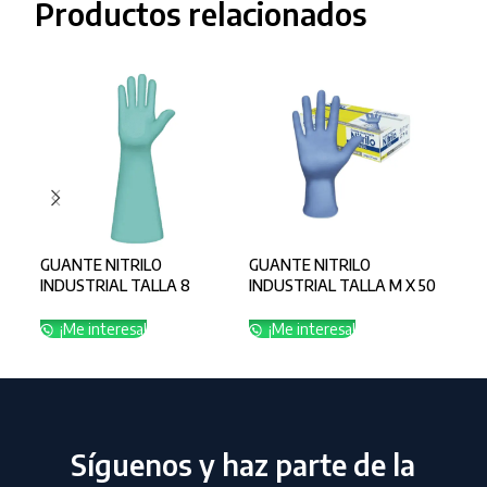
Productos relacionados
GUANTE NITRILO
GUANTE NITRILO
GUA
INDUSTRIAL TALLA 8
INDUSTRIAL TALLA M X 50
CAL
CALIBRE 22
CALIBRE 11
¡
¡Me interesa!
¡Me interesa!
Síguenos y haz parte de la