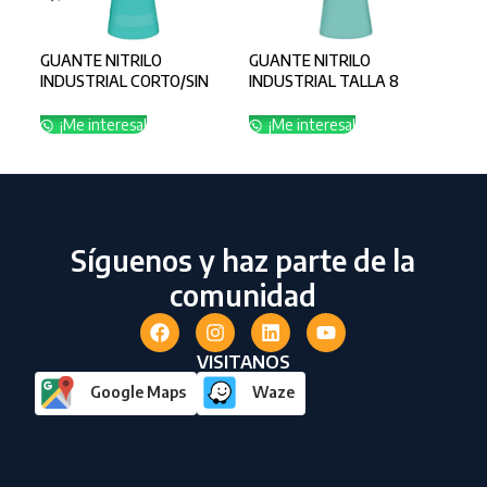
GUANTE NITRILO
GUANTE NITRILO
GUA
INDUSTRIAL CORTO/SIN
INDUSTRIAL TALLA 8
IND
FLOCK
CALIBRE 22
CAL
¡Me interesa!
¡Me interesa!
¡
Síguenos y haz parte de la
comunidad
VISITANOS
Google Maps
Waze