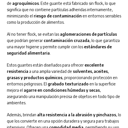
de
agroquímicos
. Este guante está fabricado sin flock, lo que
significa que no contiene partículas adheridas internamente,
minimizando el
riesgo de contaminación
en entornos sensibles
como la producción de alimentos.
Al no tener flock, se evitan las
aglomeraciones de partículas
que podrían generar
contaminación cruzada
, lo que garantiza
una mayor higiene y permite cumplir con los
estándares de
seguridad alimentaria
.
Estos guantes están diseñados para ofrecer
excelente
resistencia
a una amplia variedad de
solventes, aceites,
grasas y productos químicos
, proporcionando protección en
entornos peligrosos. El
grabado texturizado
en la superficie
mejora el
agarre en condiciones húmedas y secas
,
asegurando una manipulación precisa de objetos en todo tipo de
ambientes.
Además, brindan
alta resistencia a la abrasión y pinchazos
, lo
que los convierte en una opción duradera y segura para trabajos
intensivos. Ofrecen una
comodidad media
, permitiendo su uso