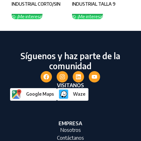
INDUSTRIAL CORTO/SIN
INDUSTRIAL TALLA 9
IND
FLOCK
CALIBRE 22
CAL
¡Me interesa!
¡Me interesa!
¡
Síguenos y haz parte de la
comunidad
VISITANOS
Google Maps
Waze
EMPRESA
Nosotros
Contáctanos