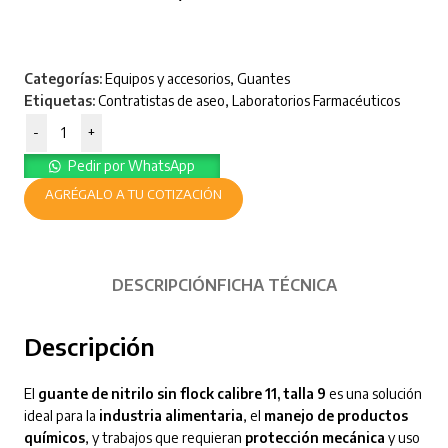
Categorías:
Equipos y accesorios
,
Guantes
Etiquetas:
Contratistas de aseo
,
Laboratorios Farmacéuticos
-
+
Pedir por WhatsApp
AGRÉGALO A TU COTIZACIÓN
DESCRIPCIÓN
FICHA TÉCNICA
Descripción
El
guante de nitrilo sin flock calibre 11, talla 9
es una solución
ideal para la
industria alimentaria
, el
manejo de productos
químicos
, y trabajos que requieran
protección mecánica
y uso