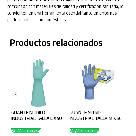
combinado con materiales de calidad y certificación sanitaria, lo
convierten en una herramienta esencial tanto en entornos
profesionales como domésticos.
Productos relacionados
GUANTE NITRILO
GUANTE NITRILO
Gua
INDUSTRIAL TALLA L X 50
INDUSTRIAL TALLA M X 50
Tra
CALIBRE 11
CALIBRE 11
CAL
¡Me interesa!
¡Me interesa!
¡