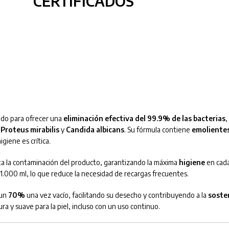
CERTIFICADOS
do para ofrecer una
eliminación efectiva del 99.9% de las bacterias
,
 Proteus mirabilis
y
Candida albicans
. Su fórmula contiene
emoliente
giene es crítica.
a la contaminación del producto, garantizando la máxima
higiene
en cada
1.000 ml, lo que reduce la necesidad de recargas frecuentes.
 un
70%
una vez vacío, facilitando su desecho y contribuyendo a la
soste
a y suave para la piel, incluso con un uso continuo.