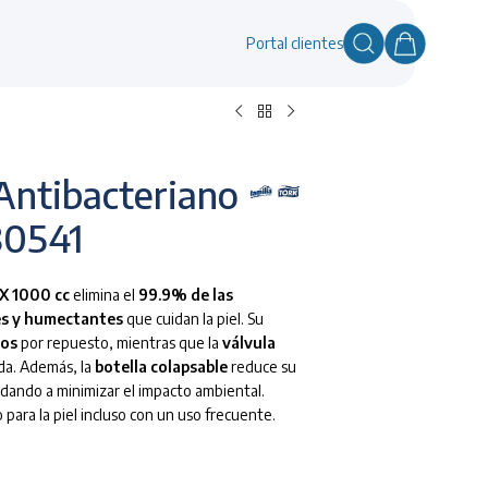
Portal clientes
Antibacteriano
80541
X 1000 cc
elimina el
99.9% de las
s y humectantes
que cuidan la piel. Su
sos
por repuesto, mientras que la
válvula
da. Además, la
botella colapsable
reduce su
ando a minimizar el impacto ambiental.
ra la piel incluso con un uso frecuente.