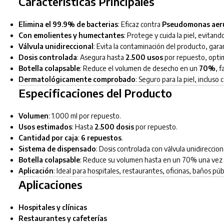
Características Principales
Elimina el 99.9% de bacterias
: Eficaz contra
Pseudomonas aerug
Con emolientes y humectantes
: Protege y cuida la piel, evitan
Válvula unidireccional
: Evita la contaminación del producto, gara
Dosis controlada
: Asegura hasta
2.500 usos
por repuesto, optim
Botella colapsable
: Reduce el volumen de desecho en un
70%
, 
Dermatológicamente comprobado
: Seguro para la piel, incluso
Especificaciones del Producto
Volumen
: 1.000 ml por repuesto.
Usos estimados
: Hasta
2.500 dosis
por repuesto.
Cantidad por caja
:
6 repuestos
.
Sistema de dispensado
: Dosis controlada con válvula unidireccio
Botella colapsable
: Reduce su volumen hasta en un 70% una vez 
Aplicación
: Ideal para hospitales, restaurantes, oficinas, baños púb
Aplicaciones
Hospitales y clínicas
Restaurantes y cafeterías