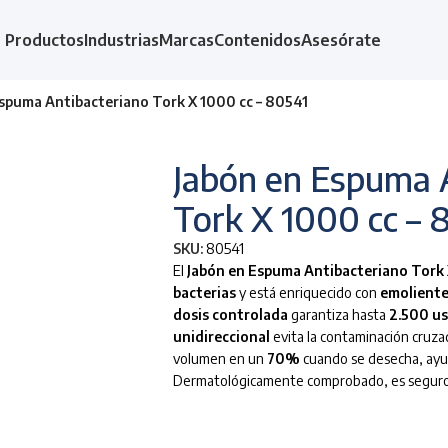
Productos
Industrias
Marcas
Contenidos
Asesórate
spuma Antibacteriano Tork X 1000 cc – 80541
Jabón en Espuma 
Tork X 1000 cc – 
SKU:
80541
El
Jabón en Espuma Antibacteriano Tork 
bacterias
y está enriquecido con
emoliente
dosis controlada
garantiza hasta
2.500 u
unidireccional
evita la contaminación cruza
volumen en un
70%
cuando se desecha, ayud
Dermatológicamente comprobado, es seguro pa