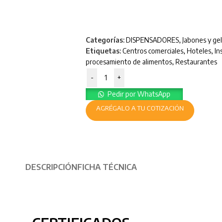
Categorías:
DISPENSADORES
,
Jabones y ge
Etiquetas:
Centros comerciales
,
Hoteles
,
In
procesamiento de alimentos
,
Restaurantes
-
+
Pedir por WhatsApp
AGRÉGALO A TU COTIZACIÓN
DESCRIPCIÓN
FICHA TÉCNICA