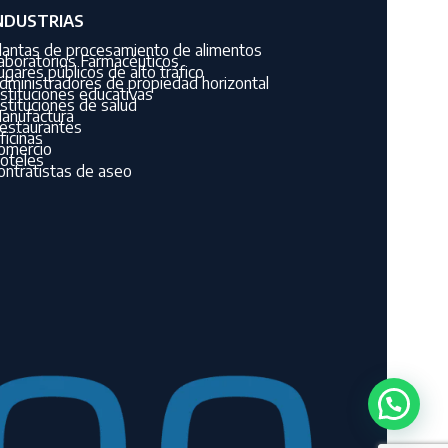
NDUSTRIAS
lantas de procesamiento de alimentos
aboratorios Farmacéuticos
ugares públicos de alto tráfico
dministradores de propiedad horizontal
nstituciones educativas
nstituciones de salud
anufactura
estaurantes
ficinas
omercio
oteles
ontratistas de aseo