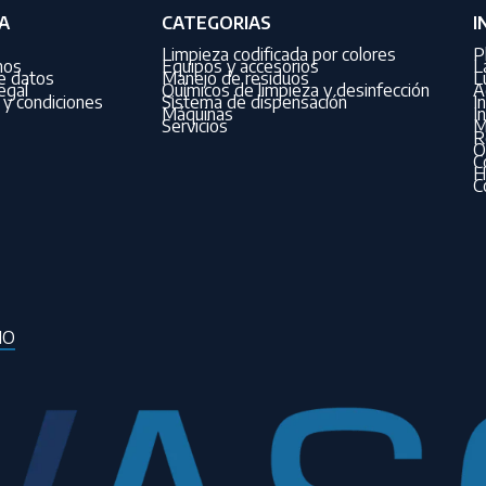
A
CATEGORIAS
I
Limpieza codificada por colores
P
nos
Equipos y accesorios
L
de datos
Manejo de residuos
L
egal
Químicos de limpieza y desinfección
A
y condiciones
Sistema de dispensación
I
Máquinas
I
Servicios
M
R
O
C
H
C
IO