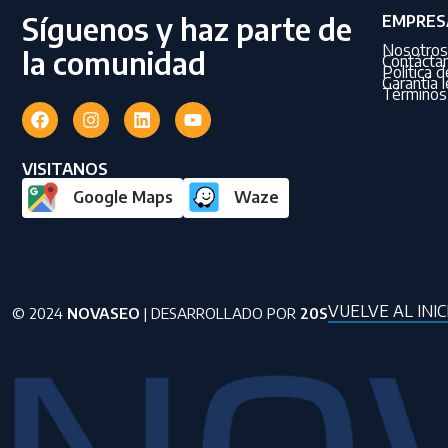
Síguenos y haz parte de
EMPRES
Nosotros
la comunidad
Contácta
Política 
Garantía l
Términos 
VISITANOS
Google Maps
Waze
VUELVE AL INIC
© 2024
NOVASEO
| DESARROLLADO POR
20S