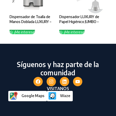
Dispensador de Toalla de
Dispensador LUXURY de
Dis
Manos Doblada LUXURY –
Papel Higiénico JUMBO –
Esp
83610
83600
¡
¡Me interesa!
¡Me interesa!
Síguenos y haz parte de la
comunidad
VISITANOS
Google Maps
Waze