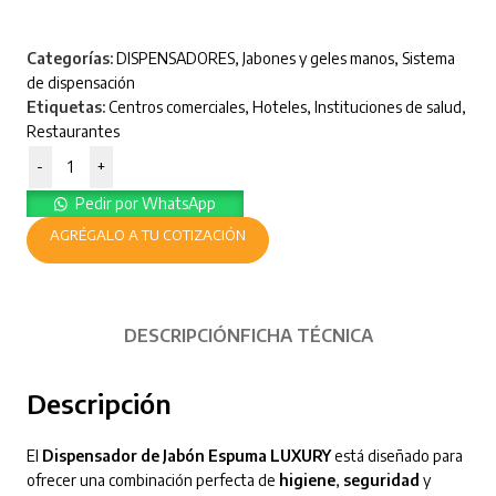
Categorías:
DISPENSADORES
,
Jabones y geles manos
,
Sistema
de dispensación
Etiquetas:
Centros comerciales
,
Hoteles
,
Instituciones de salud
,
Restaurantes
-
+
Pedir por WhatsApp
AGRÉGALO A TU COTIZACIÓN
DESCRIPCIÓN
FICHA TÉCNICA
Descripción
El
Dispensador de Jabón Espuma LUXURY
está diseñado para
ofrecer una combinación perfecta de
higiene
,
seguridad
y