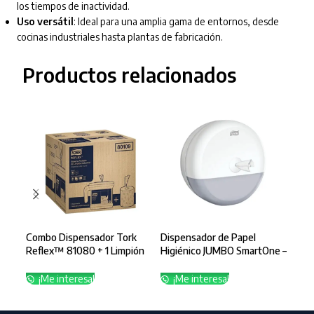
los tiempos de inactividad.
Uso versátil
: Ideal para una amplia gama de entornos, desde
cocinas industriales hasta plantas de fabricación.
Productos relacionados
Combo Dispensador Tork
Dispensador de Papel
Limp
Reflex™ 81080 + 1 Limpión
Higiénico JUMBO SmartOne –
Tor
74168
83700
¡
¡Me interesa!
¡Me interesa!