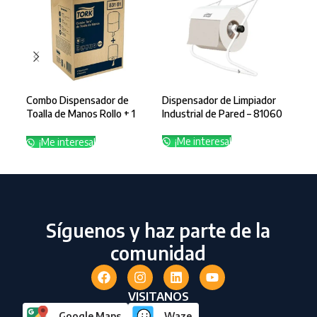
Combo Dispensador de
Dispensador de Limpiador
Disp
Toalla de Manos Rollo + 1
Industrial de Pared – 81060
Man
Rollo 83161
Peq
¡Me interesa!
¡Me interesa!
¡
Síguenos y haz parte de la
comunidad
VISITANOS
Google Maps
Waze