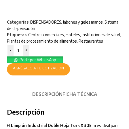
Categorías:
DISPENSADORES
,
Jabones y geles manos
,
Sistema
de dispensación
Etiquetas:
Centros comerciales
,
Hoteles
,
Instituciones de salud
,
Plantas de procesamiento de alimentos
,
Restaurantes
-
+
Pedir por WhatsApp
AGRÉGALO A TU COTIZACIÓN
DESCRIPCIÓN
FICHA TÉCNICA
Descripción
El
Limpión Industrial Doble Hoja Tork X 305 m
es ideal para