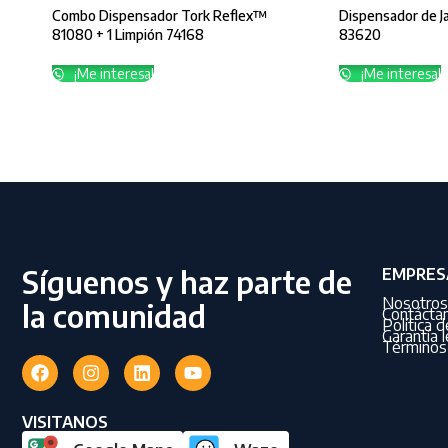
Combo Dispensador Tork Reflex™
Dispensador de 
81080 + 1 Limpión 74168
83620
¡Me interesa!
¡Me interesa!
Síguenos y haz parte de
EMPRES
Nosotros
la comunidad
Contácta
Política 
Garantía l
Términos 
VISITANOS