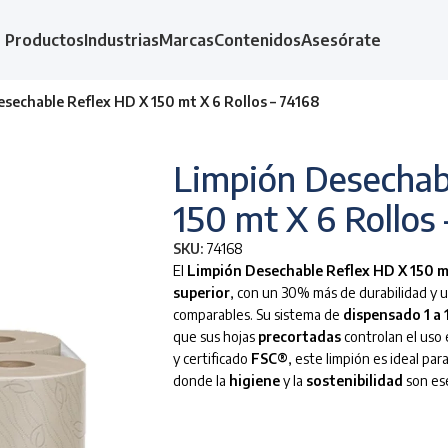
Productos
Industrias
Marcas
Contenidos
Asesórate
sechable Reflex HD X 150 mt X 6 Rollos – 74168
Limpión Desechab
150 mt X 6 Rollos
SKU:
74168
El
Limpión Desechable Reflex HD X 150 m
superior
, con un 30% más de durabilidad y
comparables. Su sistema de
dispensado 1 a 
que sus hojas
precortadas
controlan el uso
y certificado
FSC®
, este limpión es ideal pa
donde la
higiene
y la
sostenibilidad
son ese