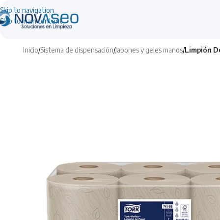
Skip to navigation
Skip to main content
Inicio
/
Sistema de dispensación
/
Jabones y geles manos
/
Limpión De