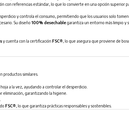
n con referencias estándar, lo que lo convierte en una opción superior par
esperdicio y controla el consumo, permitiendo que los usuarios solo tomen
cesario. Su diseño
100% desechable
garantiza un entorno más limpio y s
s
y cuenta con la certificación
FSC®
, lo que asegura que proviene de bo
 productos similares.
hoja a la vez, ayudando a controlar el desperdicio.
or eliminación, garantizando la higiene.
.
ado
FSC®
, lo que garantiza prácticas responsables y sostenibles.