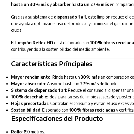
hasta un 30% más
y
absorber hasta un 27% más
en comparació
Gracias a su sistema de
dispensado 1 a 1
, este limpión reduce el d
que ayuda a optimizar el uso del producto y minimizar el gasto inne
crucial.
El
Limpión Reflex HD
está elaborado con
100% fibras reciclada
contribuyendo a la sostenibilidad del medio ambiente.
Características Principales
Mayor rendimiento
: Rinde hasta un
30% más
en comparación con
Mayor absorción
: Absorbe hasta un
27% más
de líquidos.
Sistema de dispensado 1 a 1
: Reduce el consumo al dispensar una 
100% desechable
: Ideal para tareas de limpieza, secado y posteri
Hojas precortadas
: Controlan el consumo y evitan el uso excesivo
Sostenibilidad
: Elaborado con
100% fibras recicladas
y certific
Especificaciones del Producto
Rollo
: 150 metros.