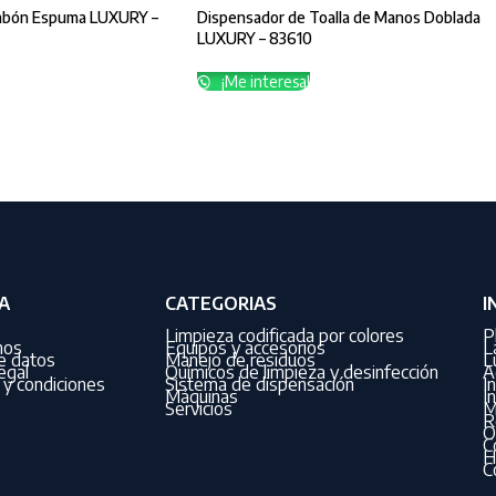
Jabón Espuma LUXURY –
Dispensador de Toalla de Manos Doblada
LUXURY – 83610
¡Me interesa!
A
CATEGORIAS
I
Limpieza codificada por colores
P
nos
Equipos y accesorios
L
de datos
Manejo de residuos
L
egal
Químicos de limpieza y desinfección
A
y condiciones
Sistema de dispensación
I
Máquinas
I
Servicios
M
R
O
C
H
C