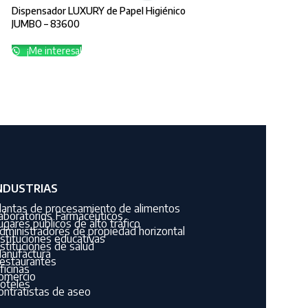
Dispensador LUXURY de Papel Higiénico
JUMBO – 83600
¡Me interesa!
NDUSTRIAS
lantas de procesamiento de alimentos
aboratorios Farmacéuticos
ugares públicos de alto tráfico
dministradores de propiedad horizontal
nstituciones educativas
nstituciones de salud
anufactura
estaurantes
ficinas
omercio
oteles
ontratistas de aseo