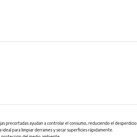
 hojas precortadas ayudan a controlar el consumo, reduciendo el desperdicio
 ideal para limpiar derrames y secar superficies rápidamente.
 la protección del medio ambiente.