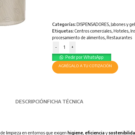
Categorías:
DISPENSADORES
,
Jabones y ge
Etiquetas:
Centros comerciales
,
Hoteles
,
In
procesamiento de alimentos
,
Restaurantes
-
+
Pedir por WhatsApp
AGRÉGALO A TU COTIZACIÓN
DESCRIPCIÓN
FICHA TÉCNICA
as de limpieza en entornos que exigen
higiene
,
eficiencia
y
sostenibilid