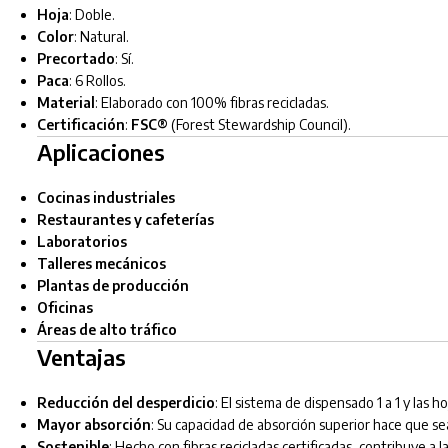
Hoja
: Doble.
Color
: Natural.
Precortado
: Sí.
Paca
: 6 Rollos.
Material
: Elaborado con 100% fibras recicladas.
Certificación
:
FSC®
(Forest Stewardship Council).
Aplicaciones
Cocinas industriales
Restaurantes y cafeterías
Laboratorios
Talleres mecánicos
Plantas de producción
Oficinas
Áreas de alto tráfico
Ventajas
Reducción del desperdicio
: El sistema de dispensado 1 a 1 y las
Mayor absorción
: Su capacidad de absorción superior hace que sea
Sostenible
: Hecho con fibras recicladas certificadas, contribuye a