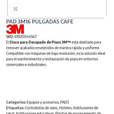
Clic para ampliar
PAD 3M16 PULGADAS CAFE
SKU:
61500044567
El
Disco para Decapado de Pisos 3M™
está diseñado para
remover acabados envejecidos de manera rápida y uniforme.
Compatible con máquinas de baja revolución, es la solución ideal
para el mantenimiento y restauración de pisos en entornos
comerciales e industriales.
Categorías:
Equipos y accesorios
,
PADS
Etiquetas:
Contratistas de aseo
,
Hoteles
,
Instituciones de
salud
,
Instituciones educativas
,
Plantas de procesamiento de