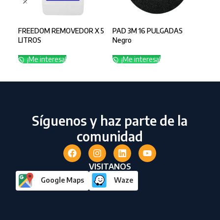
FREEDOM REMOVEDOR X 5
PAD 3M 16 PULGADAS
PAD
LITROS
Negro
BL
¡Me interesa!
¡Me interesa!
¡
Síguenos y haz parte de la
comunidad
VISITANOS
Google Maps
Waze