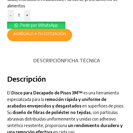
alimentos
-
+
Pedir por WhatsApp
AGRÉGALO A TU COTIZACIÓN
DESCRIPCIÓN
FICHA TÉCNICA
Descripción
El
Disco para Decapado de Pisos 3M™
es una herramienta
especializada para la
remoción rápida y uniforme de
acabados envejecidos y desgastados
en superficies de pisos.
Su
diseño de fibras de poliéster no tejidas
, con partículas
abrasivas distribuidas uniformemente y unidas con adhesivo
sintético resistente, proporciona
un rendimiento duradero y
una remoción efectiva
en cada uso.