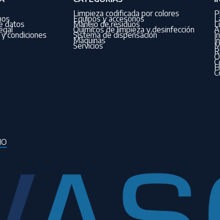
Limpieza codificada por colores
P
nos
Equipos y accesorios
L
de datos
Manejo de residuos
L
egal
Químicos de limpieza y desinfección
A
y condiciones
Sistema de dispensación
I
Máquinas
I
Servicios
M
R
O
C
H
C
IO