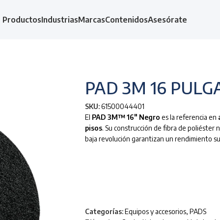
Productos
Industrias
Marcas
Contenidos
Asesórate
PAD 3M 16 PULG
SKU:
61500044401
El
PAD 3M™ 16″ Negro
es la referencia en
pisos
. Su construcción de fibra de poliéster 
baja revolución garantizan un rendimiento supe
Categorías:
Equipos y accesorios
,
PADS