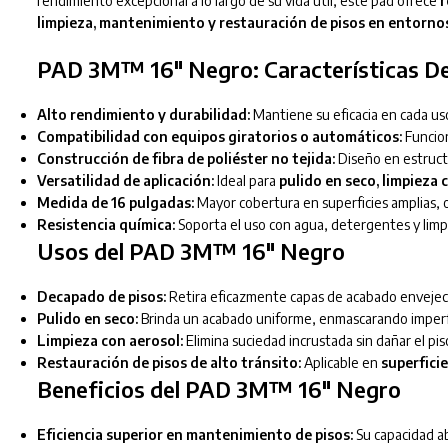
rendimiento excepcional a lo largo de su vida útil, este pad ofrece
r
limpieza, mantenimiento y restauración de pisos en entornos
PAD 3M™ 16″ Negro: Características D
Alto rendimiento y durabilidad:
Mantiene su eficacia en cada us
Compatibilidad con equipos giratorios o automáticos:
Funcion
Construcción de fibra de poliéster no tejida:
Diseño en estructu
Versatilidad de aplicación:
Ideal para
pulido en seco, limpieza
Medida de 16 pulgadas:
Mayor cobertura en superficies amplias, o
Resistencia química:
Soporta el uso con agua, detergentes y lim
Usos del PAD 3M™ 16″ Negro
Decapado de pisos:
Retira eficazmente capas de acabado envejeci
Pulido en seco:
Brinda un acabado uniforme, enmascarando imperfe
Limpieza con aerosol:
Elimina suciedad incrustada sin dañar el pis
Restauración de pisos de alto tránsito:
Aplicable en
superfici
Beneficios del PAD 3M™ 16″ Negro
Eficiencia superior en mantenimiento de pisos:
Su capacidad ab