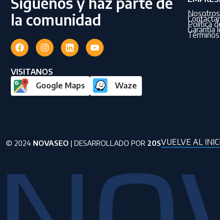
Síguenos y haz parte de
Nosotros
la comunidad
Contácta
Política 
Garantía l
Términos 
VISITANOS
Google Maps
Waze
VUELVE AL INIC
© 2024
NOVASEO
| DESARROLLADO POR
20S