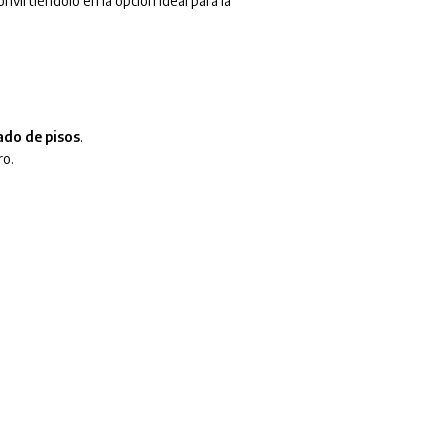
convirtiéndolo en la opción ideal para la
ado de pisos
.
ro.