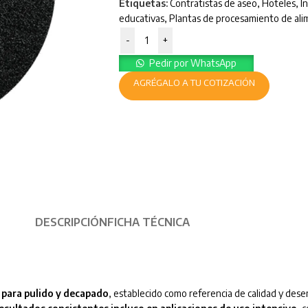
Etiquetas:
Contratistas de aseo
,
Hoteles
,
I
educativas
,
Plantas de procesamiento de al
-
+
Pedir por WhatsApp
AGRÉGALO A TU COTIZACIÓN
DESCRIPCIÓN
FICHA TÉCNICA
 para pulido y decapado
, establecido como referencia de calidad y des