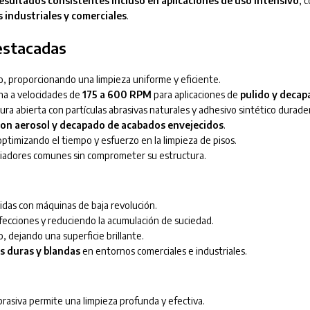
esultados consistentes incluso en aplicaciones de uso intensivo
, 
 industriales y comerciales
.
estacadas
o, proporcionando una limpieza uniforme y eficiente.
a a velocidades de
175 a 600 RPM
para aplicaciones de
pulido y decap
ra abierta con partículas abrasivas naturales y adhesivo sintético durade
 con aerosol y decapado de acabados envejecidos
.
ptimizando el tiempo y esfuerzo en la limpieza de pisos.
piadores comunes sin comprometer su estructura.
das con máquinas de baja revolución.
cciones y reduciendo la acumulación de suciedad.
o, dejando una superficie brillante.
es duras y blandas
en entornos comerciales e industriales.
rasiva permite una limpieza profunda y efectiva.