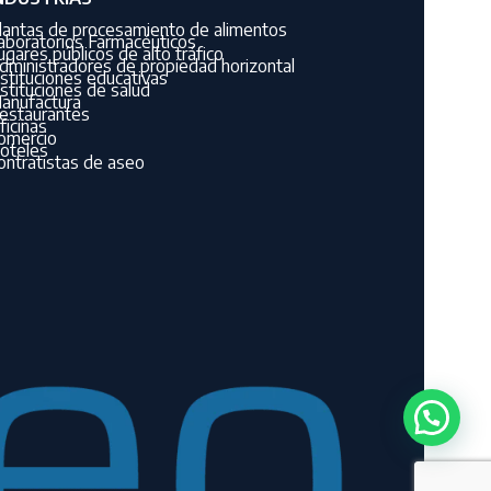
lantas de procesamiento de alimentos
aboratorios Farmacéuticos
ugares públicos de alto tráfico
dministradores de propiedad horizontal
nstituciones educativas
nstituciones de salud
anufactura
estaurantes
ficinas
omercio
oteles
ontratistas de aseo