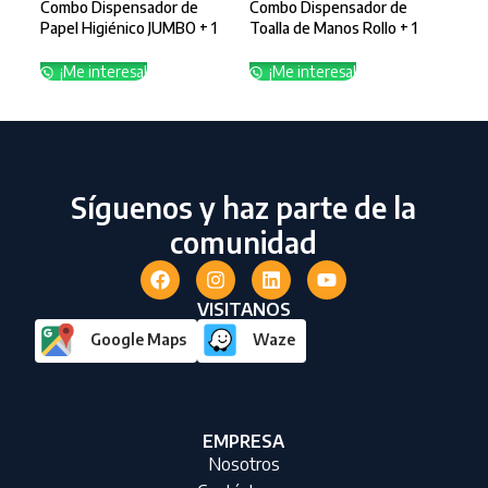
Combo Dispensador de
Combo Dispensador de
Com
Papel Higiénico JUMBO + 1
Toalla de Manos Rollo + 1
Ref
Rollo – 201170
Rollo 83161
741
¡Me interesa!
¡Me interesa!
¡
Síguenos y haz parte de la
comunidad
VISITANOS
Google Maps
Waze
EMPRESA
Nosotros