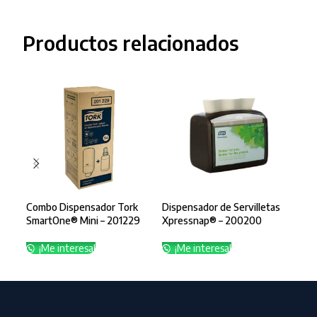
Productos relacionados
Combo Dispensador Tork
Dispensador de Servilletas
Disp
SmartOne® Mini – 201229
Xpressnap® – 200200
Man
Peq
¡Me interesa!
¡Me interesa!
¡