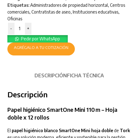
Etiquetas:
Administradores de propiedad horizontal
,
Centros
comerciales
,
Contratistas de aseo
,
Instituciones educativas
,
Oficinas
-
+
Pedir por WhatsApp
AGRÉGALO A TU COTIZACIÓN
DESCRIPCIÓN
FICHA TÉCNICA
Descripción
Papel higiénico SmartOne Mini 110 m – Hoja
doble x 12 rollos
El
papel higiénico blanco SmartOne Mini hoja doble
de
Tork
es una solución moderna, eficiente y sostenible para la gestión