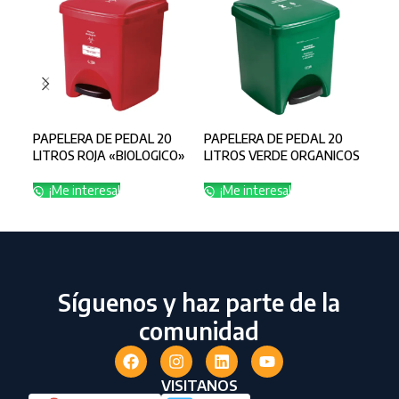
PAPELERA DE PEDAL 20
PAPELERA DE PEDAL 20
PAP
LITROS ROJA «BIOLOGICO»
LITROS VERDE ORGANICOS
MAT
LIT
AP
¡Me interesa!
¡Me interesa!
¡
Síguenos y haz parte de la
comunidad
VISITANOS