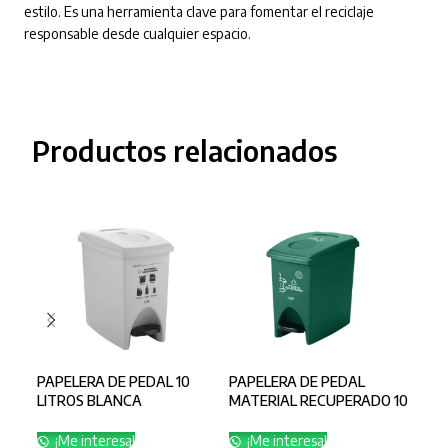
estilo. Es una herramienta clave para fomentar el reciclaje
responsable desde cualquier espacio.
Productos relacionados
PAPELERA DE PEDAL 10
PAPELERA DE PEDAL
PAP
LITROS BLANCA
MATERIAL RECUPERADO 10
MAT
RECICLABLE
LITROS VERDE ORGANICOS
LIT
AP
¡Me interesa!
¡Me interesa!
¡