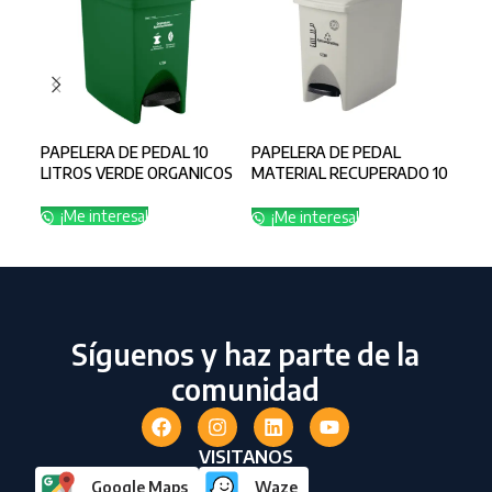
PAPELERA DE PEDAL 10
PAPELERA DE PEDAL
PAP
LITROS VERDE ORGANICOS
MATERIAL RECUPERADO 10
MAT
LITROS BLANCA
LIT
APROVECHABLE
AP
¡Me interesa!
¡Me interesa!
¡
Síguenos y haz parte de la
comunidad
VISITANOS
Google Maps
Waze