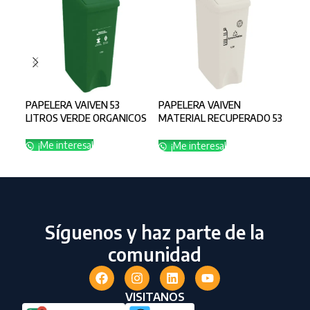
PAPELERA VAIVEN 53
PAPELERA VAIVEN
PAP
LITROS VERDE ORGANICOS
MATERIAL RECUPERADO 53
MAT
LITROS BLANCO
LIT
APROVECHABLE
AP
¡Me interesa!
¡Me interesa!
¡
Síguenos y haz parte de la
comunidad
VISITANOS