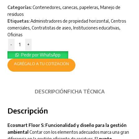
Categorías:
Contenedores, canecas, papeleras
,
Manejo de
residuos
Etiquetas:
Administradores de propiedad horizontal
,
Centros
comerciales
,
Contratistas de aseo
,
Instituciones educativas
,
Oficinas
-
+
Pedir por WhatsApp
AGRÉGALO A TU COTIZACIÓN
DESCRIPCIÓN
FICHA TÉCNICA
Descripción
Ecosmart Floor S: Funcionalidad y diseño para la gestión
ambiental
Contar con los elementos adecuados marca una gran
diferencia en la gestión eficiente de residuos. El
punto