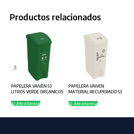
Productos relacionados
PAPELERA VAIVEN 53
PAPELERA VAIVEN
PAP
LITROS VERDE ORGANICOS
MATERIAL RECUPERADO 53
MAT
LITROS BLANCO
LIT
APROVECHABLE
AP
¡Me interesa!
¡Me interesa!
¡