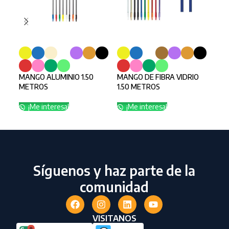
MAN
SELECCIONAR OPCIONES
SELECCIONAR OPCIONES
PAR
¡
MANGO ALUMINIO 1.50
MANGO DE FIBRA VIDRIO
METROS
1.50 METROS
¡Me interesa!
¡Me interesa!
Síguenos y haz parte de la
comunidad
VISITANOS