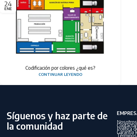
24
ENE
Codificación por colores ¿qué es?
CONTINUAR LEYENDO
Síguenos y haz parte de
EMPRES
Nosotros
la comunidad
Contácta
Política 
Garantía l
Términos 