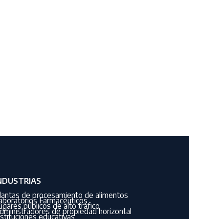
NDUSTRIAS
lantas de procesamiento de alimentos
aboratorios Farmacéuticos
ugares públicos de alto tráfico
dministradores de propiedad horizontal
nstituciones educativas