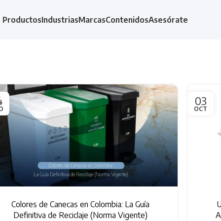
Productos
Industrias
Marcas
Contenidos
Asesórate
4
03
O
OCT
Colores de Canecas en Colombia: La Guía
U
Definitiva de Reciclaje (Norma Vigente)
A