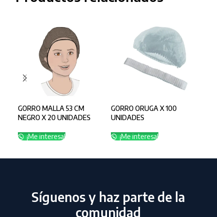
GORRO MALLA 53 CM
GORRO ORUGA X 100
GOR
NEGRO X 20 UNIDADES
UNIDADES
UNI
¡Me interesa!
¡Me interesa!
¡
Síguenos y haz parte de la
comunidad