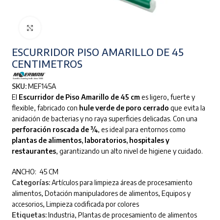
Clic para ampliar
ESCURRIDOR PISO AMARILLO DE 45
CENTIMETROS
SKU:
MEF145A
El
Escurridor de Piso Amarillo de 45 cm
es ligero, fuerte y
flexible, fabricado con
hule verde de poro cerrado
que evita la
anidación de bacterias y no raya superficies delicadas. Con una
perforación roscada de ¾
, es ideal para entornos como
plantas de alimentos, laboratorios, hospitales y
restaurantes
, garantizando un alto nivel de higiene y cuidado.
ANCHO: 45 CM
Categorías:
Artículos para limpieza áreas de procesamiento
alimentos
,
Dotación manipuladores de alimentos
,
Equipos y
accesorios
,
Limpieza codificada por colores
Etiquetas:
Industria
,
Plantas de procesamiento de alimentos