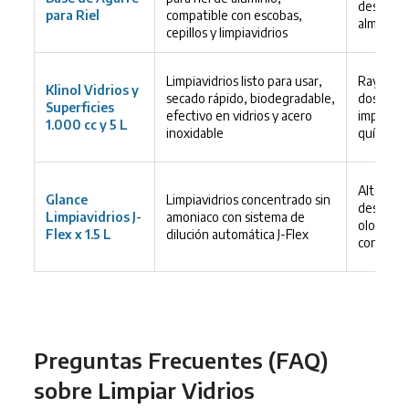
deslizan;
para Riel
compatible con escobas,
almacena
cepillos y limpiavidrios
Limpiavidrios listo para usar,
Rayas y 
Klinol Vidrios y
secado rápido, biodegradable,
dosificac
Superficies
efectivo en vidrios y acero
impacto 
1.000 cc y 5 L
inoxidable
químicos
Alto cos
Glance
Limpiavidrios concentrado sin
desperdi
Limpiavidrios J-
amoniaco con sistema de
olores ir
Flex x 1.5 L
dilución automática J-Flex
con pers
Preguntas Frecuentes (FAQ)
sobre Limpiar Vidrios