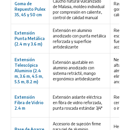
Caucho natural vulcanizado
Goma de
Rayas y f
de Malasia, moldeo individual
Repuesto Pulex
gomas de
por compresión en caliente,
35, 45 y 50 cm
calidad
control de calidad manual
Extensión en aluminio
Riesgo d
Extensión
anodizado con punta metálica
escalera
Punta Metálica
reforzada y superficie
fuerza y 
(2.4 m y 3.6 m)
antideslizante
accesorio
Extensión
Necesida
Extensión ajustable en
Telescópica
alturas s
aluminio anodizado con
Aluminio (2.4
almacena
sistema retráctil, mango
m, 3.6 m, 4.5 m,
eliminaci
ergonómico antideslizante
5.5 m, 8.2 m)
andamio
Extensión
Extensión aislante eléctrica
Riesgo el
Fibra de Vidrio
en fibra de vidrio reforzada,
cerca de 
2.4 m
punta roscada estándar 3/4"
o instal
Accesorio de sujeción firme
Herramie
Base de Agarre
para riel de aluminio,