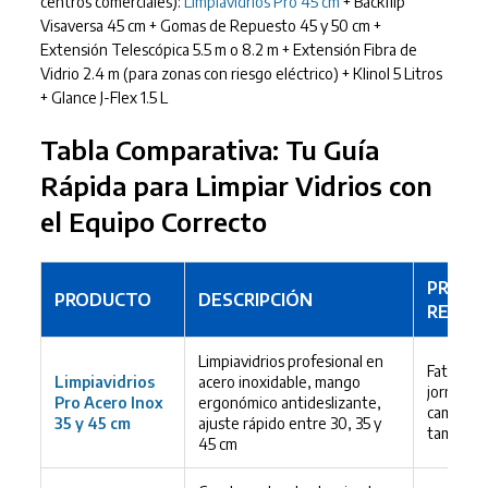
centros comerciales):
Limpiavidrios Pro 45 cm
+ Backflip
Visaversa 45 cm + Gomas de Repuesto 45 y 50 cm +
Extensión Telescópica 5.5 m o 8.2 m + Extensión Fibra de
Vidrio 2.4 m (para zonas con riesgo eléctrico) + Klinol 5 Litros
+ Glance J-Flex 1.5 L
Tabla Comparativa: Tu Guía
Rápida para Limpiar Vidrios con
el Equipo Correcto
PROBL
PRODUCTO
DESCRIPCIÓN
RESUE
Limpiavidrios profesional en
Fatiga de
Limpiavidrios
acero inoxidable, mango
jornadas 
Pro Acero Inox
ergonómico antideslizante,
cambiar 
35 y 45 cm
ajuste rápido entre 30, 35 y
tamaño de
45 cm