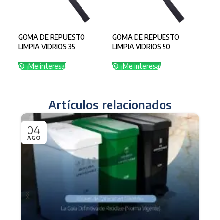
GOMA DE REPUESTO
GOMA DE REPUESTO
LIMPIA VIDRIOS 35
LIMPIA VIDRIOS 50
CENTIMETROS
CENTIMETROS
¡Me interesa!
¡Me interesa!
Artículos relacionados
04
0
AGO
JU