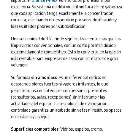
importa, el
Glance J-Flex
es la solución profesional por
excelencia. Su sistema de dilución automática J-Flex garantiza
que cada aplicación tenga exactamente la concentración
correcta, eliminando el desperdicio por sobredosificación y
los resultados pobres por subdosificación.
Una sola unidad de 1.5 L rinde significativamente más que los
limpiavidrios convencionales, con un costo por litro diluido
extremadamente competitivo. Esto lo convierte en la opción
más rentable para empresas de aseo con contratos de gran
volumen.
Su fórmula
sin amoniaco
es un diferencial crítico: no
desprende olores fuertes ni vapores irritantes, lo que
permite su uso en interiores con personas presentes
(consultorios, aulas, recepciones) sin interrumpir las
actividades del espacio. La tecnología de evaporación
controlada garantiza un acabado sin vetas ni residuos opacos
en cristales y espejos.
Superficies compatibles:
Vidrios, espejos, cromo,