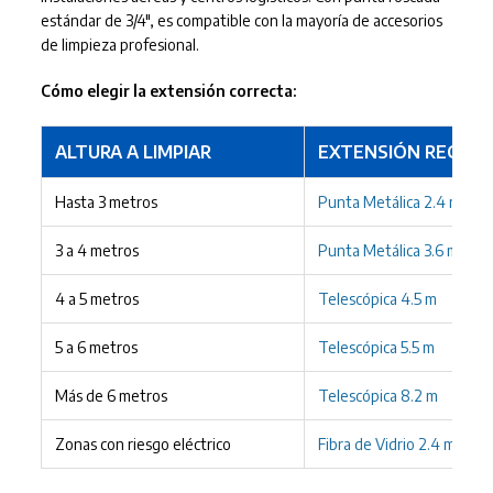
estándar de 3/4", es compatible con la mayoría de accesorios
de limpieza profesional.
Cómo elegir la extensión correcta:
ALTURA A LIMPIAR
EXTENSIÓN RECOM
Hasta 3 metros
Punta Metálica 2.4 m
o
Te
3 a 4 metros
Punta Metálica 3.6 m
o
Te
4 a 5 metros
Telescópica 4.5 m
5 a 6 metros
Telescópica 5.5 m
Más de 6 metros
Telescópica 8.2 m
Zonas con riesgo eléctrico
Fibra de Vidrio 2.4 m