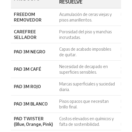
RESUELVE
NOV
FREEDOM
Acumulación de ceras viejas y
Remoc
REMOVEDOR
pisos amarillentos.
sin da
CAREFREE
Porosidad del piso y manchas
Crea 
SELLADOR
incrustadas.
duplic
Capas de acabado imposibles
Máxim
PAD 3M NEGRO
de quitar.
para d
Necesidad de decapado en
Abrasi
PAD 3M CAFÉ
superficies sensibles.
humed
Marcas superficiales y suciedad
Mantie
PAD 3M ROJO
diaria.
capas 
Pisos opacos que necesitan
Pulid
PAD 3M BLANCO
brillo final.
reflex
PAD TWISTER
Costos elevados en químicos y
Tecno
(Blue, Orange, Pink)
falta de sostenibilidad.
brilla