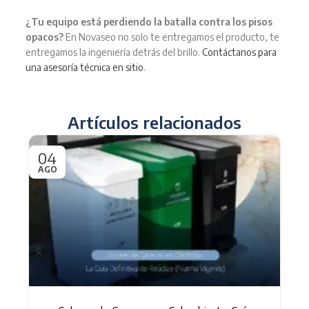
¿Tu equipo está perdiendo la batalla contra los pisos
opacos?
En Novaseo no solo te entregamos el producto, te
entregamos la ingeniería detrás del brillo.
Contáctanos para
una asesoría técnica en sitio
.
Artículos relacionados
04
0
AGO
JU