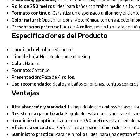
Rollo de 250 metros
: Ideal para baños con tráfico medio a alto, 
Formato continuo
: Garantiza un dispensado uniforme y eficiente
Color natural
: Opción funcional y económica, con un aspecto limpio
Presentación práctica
: Paca de
4 rollos
, perfecta para la gestió
Especificaciones del Producto
Longitud del rollo
: 250 metros.
Tipo de hoja
: Hoja doble con embossing.
Color
: Natural.
Formato
: Continuo.
Presentación
: Paca de
4 rollos
.
Uso recomendado
: Ideal para baños en oficinas, centros comercial
Ventajas
Alta absorción y suavidad
: La hoja doble con embossing asegura
Resistencia garantizada
: El grabado evita que las hojas se desp
Rendimiento óptimo
: Cada rollo de
250 metros
está diseñado pa
Eficiencia en costos
: Perfecto para espacios comerciales e instit
Suministro práctico
: Paca de
4 rollos
, ideal para una gestión efi