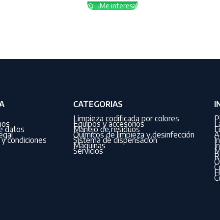
¡Me interesa!
A
CATEGORIAS
I
Limpieza codificada por colores
P
nos
Equipos y accesorios
L
de datos
Manejo de residuos
L
egal
Químicos de limpieza y desinfección
A
y condiciones
Sistema de dispensación
I
Máquinas
I
Servicios
M
R
O
C
H
C