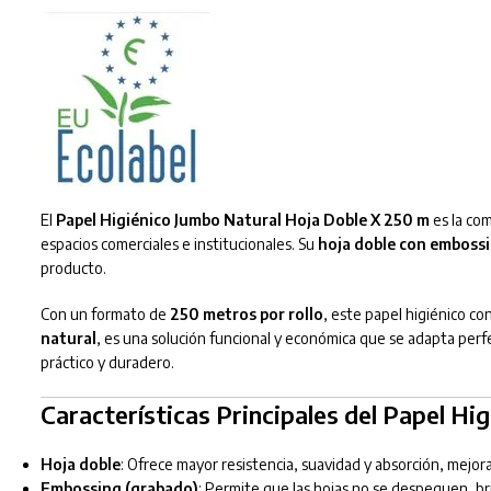
El
Papel Higiénico Jumbo Natural Hoja Doble X 250 m
es la co
espacios comerciales e institucionales. Su
hoja doble con emboss
producto.
Con un formato de
250 metros por rollo
, este papel higiénico c
natural
, es una solución funcional y económica que se adapta perf
práctico y duradero.
Características Principales del Papel Hi
Hoja doble
: Ofrece mayor resistencia, suavidad y absorción, mejora
Embossing (grabado)
: Permite que las hojas no se despeguen, b