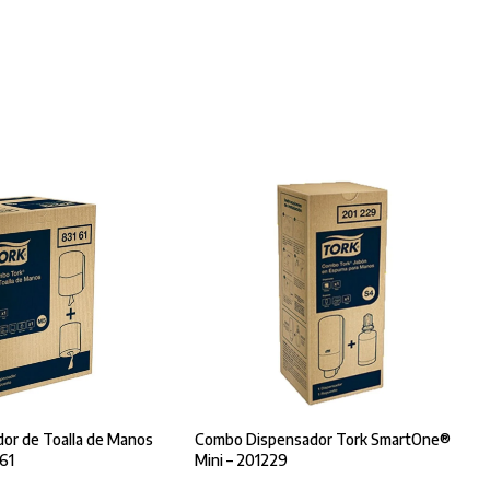
or de Toalla de Manos
Combo Dispensador Tork SmartOne®
161
Mini – 201229