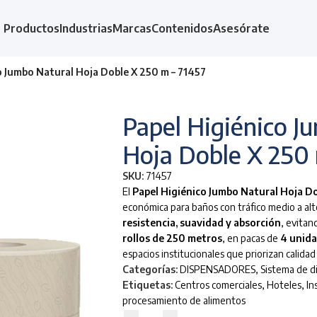
Productos
Industrias
Marcas
Contenidos
Asesórate
o Jumbo Natural Hoja Doble X 250 m – 71457
Papel Higiénico J
Hoja Doble X 250 
SKU:
71457
El
Papel Higiénico Jumbo Natural Hoja D
económica para baños con tráfico medio a alt
resistencia, suavidad y absorción
, evitan
rollos de 250 metros
, en pacas de
4 unid
espacios institucionales que priorizan calida
Categorías:
DISPENSADORES
,
Sistema de d
Etiquetas:
Centros comerciales
,
Hoteles
,
In
procesamiento de alimentos