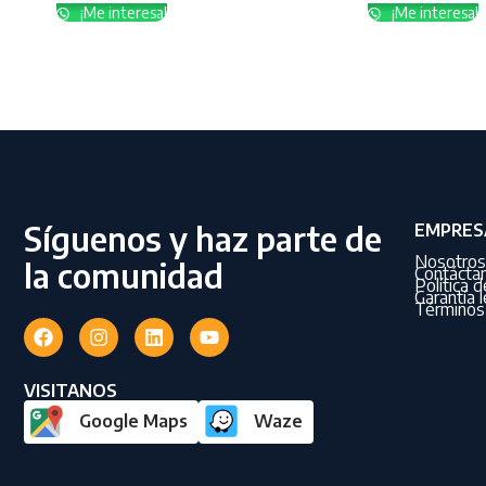
¡Me interesa!
¡Me interesa!
Síguenos y haz parte de
EMPRES
Nosotros
la comunidad
Contácta
Política 
Garantía l
Términos 
VISITANOS
Google Maps
Waze