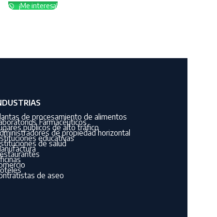
¡Me interesa!
NDUSTRIAS
lantas de procesamiento de alimentos
aboratorios Farmacéuticos
ugares públicos de alto tráfico
dministradores de propiedad horizontal
nstituciones educativas
nstituciones de salud
anufactura
estaurantes
ficinas
omercio
oteles
ontratistas de aseo