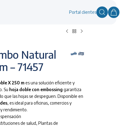
Portal clientes
umbo Natural
m – 71457
oble X 250 m
es una solución eficiente y
o. Su
hoja doble con embossing
garantiza
do que las hojas se despeguen. Disponible en
ades
, es ideal para oficinas, comercios y
d y rendimiento.
ispensación
stituciones de salud
,
Plantas de