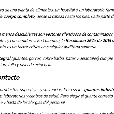
o de una planta de alimentos, un hospital o un laboratorio far
de cuerpo completo
, desde la cabeza hasta los pies. Cada parte 
 y las manos descubiertas son vectores silenciosos de contaminaci
ntes y consumidores. En Colombia, la
Resolución 2674 de 2013
d
o es un factor crítico en cualquier auditoría sanitaria.
tegral
(guantes, gorros, cubre barba, batas y delantales) cumple 
n, talla y nivel de exigencia.
ontacto
productos, superficies y sustancias. Por eso los
guantes industr
laboratorios y centros de salud. Pero elegir el guante correcto n
 y hasta de las alergias del personal.
odas las necesidades del sector industrial, alimentario y de sal