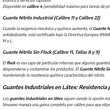
Estética y servicios capilares
Disponible en
calibre 4
(sensibilidad máxima para tareas de pr
Guante Nitrilo Industrial (Calibre 11 y Calibre 22)
Cuando la exigencia mecánica y química aumenta, el
Guante Ni
antideslizante, está certificado bajo la Directiva Europea 89/68
M y L.
Guante Nitrilo Sin Flock (Calibre 11, Tallas 8 y 9)
El
flock
es esa capa de partículas internas que algunos guantes t
desprenderse y contaminar los productos. El
Guante Nitrilo Si
manteniendo la resistencia química característica del nitrilo.
Guantes Industriales en Látex: Resistencia
Los
guantes industriales en látex
siguen siendo la opción más
Novaseo maneja una gama completa por calibre para que elijas e