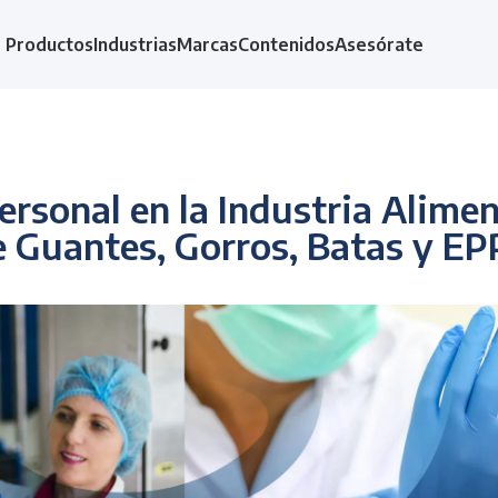
Productos
Industrias
Marcas
Contenidos
Asesórate
rsonal en la Industria Aliment
 Guantes, Gorros, Batas y EPP