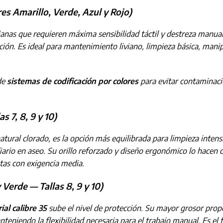
res Amarillo, Verde, Azul y Rojo)
vianas que requieren máxima sensibilidad táctil y destreza manu
ección. Es ideal para mantenimiento liviano, limpieza básica, mani
 de
sistemas de codificación por colores
para evitar contaminaci
s 7, 8, 9 y 10)
natural clorado, es la opción más equilibrada para limpieza inten
ario en aseo. Su orillo reforzado y diseño ergonómico lo hacen c
ntas con exigencia media.
 Verde — Tallas 8, 9 y 10)
ial calibre 35
sube el nivel de protección. Su mayor grosor prop
teniendo la flexibilidad necesaria para el trabajo manual. Es el 